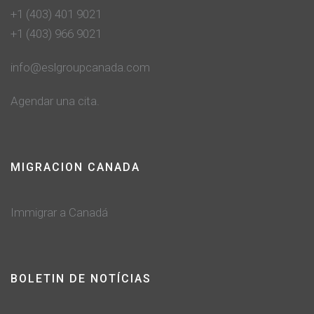
+1 (403) 401 9021
+1 (403) 966 9021
info@eslgroupcanada.com
Agendar una cita.
MIGRACION CANADA
Immigrar a Canadá
BOLETIN DE NOTÍCIAS