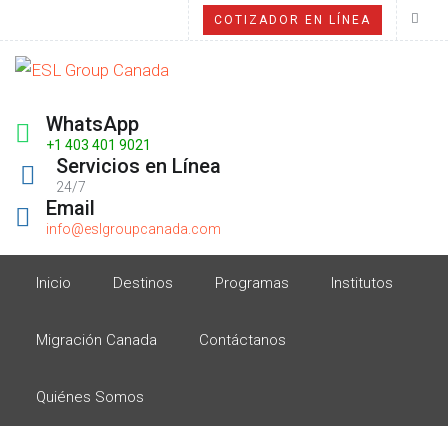
COTIZADOR EN LÍNEA
WhatsApp
+1 403 401 9021
Servicios en Línea
24/7
Email
info@eslgroupcanada.com
Inicio
Destinos
Programas
Institutos
Migración Canada
Contáctanos
Quiénes Somos