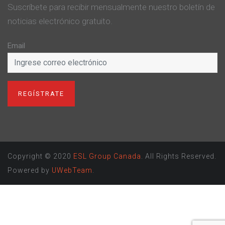
Suscríbete para recibir mensualmente nuestro boletín de
noticias electrónico gratuito.
Email
Copyright © 2020
ESL Group Canada
. All Rights Reserved.
Powered by
UWebTeam
.