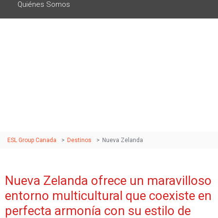
Quiénes Somos
Nueva Zelanda
Llévate grandes recuerdos, habilidades y perspectivas de
carrera en un país con educación de clase mundial .
ESL Group Canada
>
Destinos
>
Nueva Zelanda
Nueva Zelanda ofrece un maravilloso
entorno multicultural que coexiste en
perfecta armonía con su estilo de