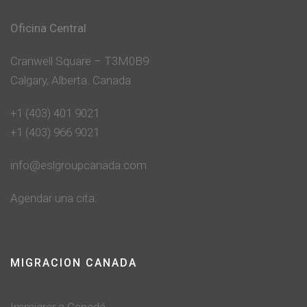
Oficina Central
Cranwell Square – T3M0B9
Calgary, Alberta. Canada
+1 (403) 401 9021
+1 (403) 966 9021
info@eslgroupcanada.com
Agendar una cita.
MIGRACION CANADA