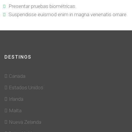
Presentar pruebas biométricas.
Suspendisse euismod enim in magna venenatis ornare.
DESTINOS
Canada
Estados Unidos
Irlanda
Malta
Nueva Zelanda