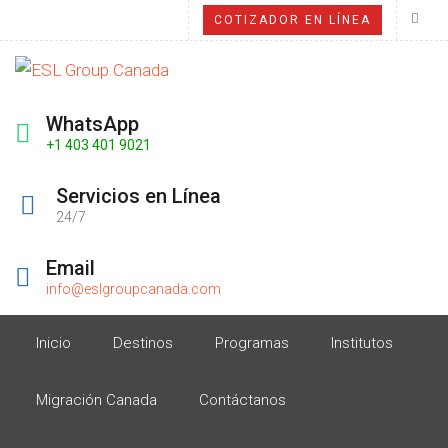
COTIZADOR EN LÍNEA
WhatsApp
+1 403 401 9021
Servicios en Línea
24/7
Email
info@eslgroupcanada.com
Inicio
Destinos
Programas
Institutos
Migración Canada
Contáctanos