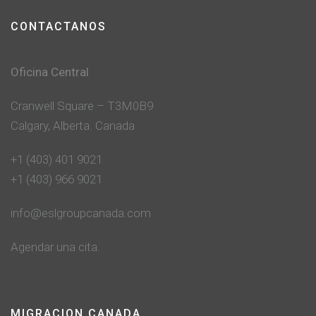
CONTACTANOS
Oficina Central
Cranwell Square – T3M0B9
Calgary, Alberta. Canada
+1 (403) 401 9021
+1 (403) 966 9021
info@eslgroupcanada.com
Agendar una cita.
MIGRACION CANADA