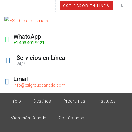
COTIZADOR EN LÍNEA
WhatsApp
+1 403 401 9021
Servicios en Línea
24/7
Email
info@eslgroupcanada.com
Inicio
Destinos
Programas
Institutos
Migración Canada
Contáctanos