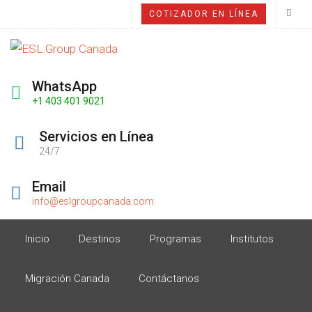
COTIZADOR EN LÍNEA
WhatsApp
+1 403 401 9021
Servicios en Línea
24/7
Email
info@eslgroupcanada.com
Inicio
Destinos
Programas
Institutos
Migración Canada
Contáctanos