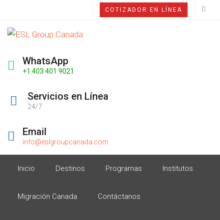
COTIZADOR EN LÍNEA
WhatsApp
+1 403 401 9021
Servicios en Línea
24/7
Email
info@eslgroupcanada.com
Inicio
Destinos
Programas
Institutos
Migración Canada
Contáctanos