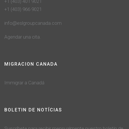
+1 (403) 401 9021
+1 (403) 966 9021
info@eslgroupcanada.com
Agendar una cita.
MIGRACION CANADA
Immigrar a Canadá
BOLETIN DE NOTÍCIAS
Suscríbete para recibir mensualmente nuestro boletín de