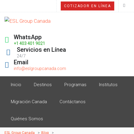
COTIZADOR EN LÍNEA
WhatsApp
+1 403 401 9021
Servicios en Línea
24/7
Email
info@eslgroupcanada.com
Inicio
Destinos
Programas
Institutos
Migración Canada
Contáctanos
Quiénes Somos
ESL Group Canada
>
Blog
>