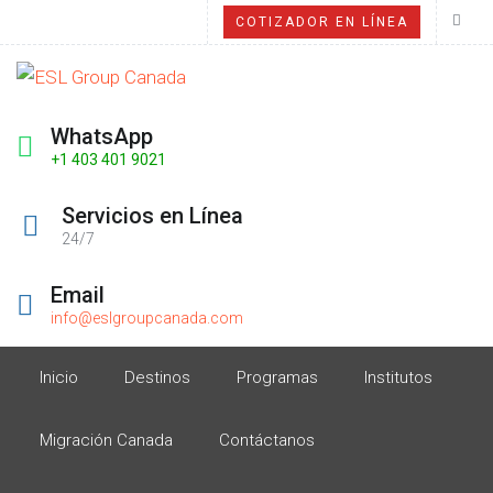
COTIZADOR EN LÍNEA
WhatsApp
+1 403 401 9021
Servicios en Línea
24/7
Email
info@eslgroupcanada.com
Inicio
Destinos
Programas
Institutos
Migración Canada
Contáctanos