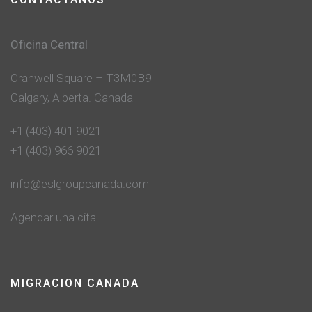
Oficina Central
Cranwell Square – T3M0B9
Calgary, Alberta. Canada
+1 (403) 401 9021
+1 (403) 966 9021
info@eslgroupcanada.com
Agendar una cita.
MIGRACION CANADA